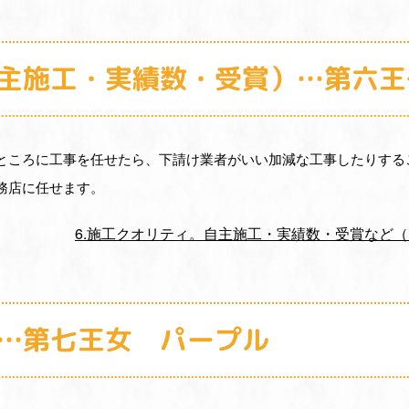
自主施工・実績数・受賞）…第六
ところに工事を任せたら、下請け業者がいい加減な工事したりする
務店に任せます。
6.施工クオリティ。自主施工・実績数・受賞など
無…第七王女 パープル