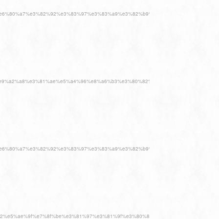
8%83%bd%e6%80%a7%e3%82%92%e3%83%97%e3%83%a9%e3%82%b9%e3%80%82%e9%96%8
e6%ac%a7%e9%a2%a8%e3%81%ae%e5%a4%96%e8%a6%b3%e3%80%82%e3%82%b9%e3%82%
8%83%bd%e6%80%a7%e3%82%92%e3%83%97%e3%83%a9%e3%82%b9%e3%80%82%e9%96%8
%e3%82%92%e5%ae%9f%e7%8f%be%e3%81%97%e3%81%9f%e3%80%81%e3%82%aa%e3%83