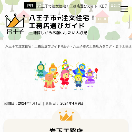
八王子で注文住宅！工務店選びガイド 8王子
HOM
八王
八王
八王子で注文住宅！工務店選びガイド 8王子
»
八王子市の工務店カタログ
»
岩下工務店
八王
八王
八王
八王
公開日：
2024年4月1日
｜更新日：
2024年4月9日
八王
[PR
運営
岩下工務店