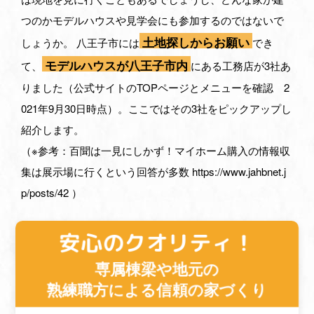
つのかモデルハウスや見学会にも参加するのではないで
土地探しからお願い
しょうか。 八王子市には
でき
モデルハウスが八王子市内
て、
にある工務店が3社あ
りました（公式サイトのTOPページとメニューを確認 2
021年9月30日時点）。ここではその3社をピックアップし
紹介します。
（※参考：百聞は一見にしかず！マイホーム購入の情報収
集は展示場に行くという回答が多数
https://www.jahbnet.j
p/posts/42
）
安心のクオリティ！
専属棟梁や地元の
熟練職方による
信頼の家づくり