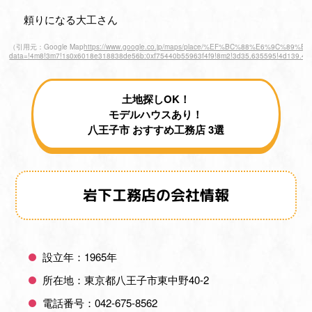
頼りになる大工さん
（引用元：Google Map
https://www.google.co.jp/maps/place/%EF%BC%88%E6%9C%
data=!4m8!3m7!1s0x6018e318838de56b:0xf75440b55963f4f9!8m2!3d35.635595!4d139.413
土地探しOK！
モデルハウスあり！
八王子市 おすすめ工務店 3選
岩下工務店の会社情報
設立年：1965年
所在地：東京都八王子市東中野40-2
電話番号：042-675-8562